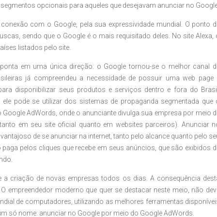
 segmentos opcionais para aqueles que desejavam anunciar no Google
a conexão com o Google, pela sua expressividade mundial. O ponto d
uscas, sendo que o Google é o mais requisitado deles. No site Alexa, 
ses listados pelo site.
 aponta em uma única direção: o Google tornou-se o melhor canal d
rasileiras já compreendeu a necessidade de possuir uma web page 
a disponibilizar seus produtos e serviços dentro e fora do Brasil
ade, ele pode se utilizar dos sistemas de propaganda segmentada que 
o Google AdWords, onde o anunciante divulga sua empresa por meio d
anto em seu site oficial quanto em websites parceiros). Anunciar n
ntajoso de se anunciar na internet, tanto pelo alcance quanto pelo se
ó paga pelos cliques que recebe em seus anúncios, que são exibidos d
ando.
 a criação de novas empresas todos os dias. A consequência dest
 O empreendedor moderno que quer se destacar neste meio, não dev
dial de computadores, utilizando as melhores ferramentas disponívei
 um só nome: anunciar no Google por meio do Google AdWords.