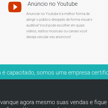
Anúncio no Youtube
Anunciar no Youtube é a melhor forma de
atingir o público desejado de forma visual e
auditiva! Você pode escolher em quais
vídeos, estilos musicais ou canais você
deseja veicular seu anúncios!
 é capacitado, somos uma empresa
certif
avanque agora mesmo suas vendas e fique m