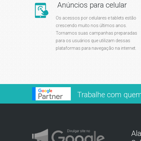
Anúncios para celular
Os acessos por celulares e tablets estão
crescendo muito nos últimos anos.
Tornamos suas campanhas preparadas
para os usuários que utilizam dessas
plataformas para navegação na internet.
Trabalhe com quem
Al