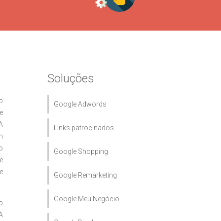
Soluções
o
Google Adwords
e
A
Links patrocinados
m
o
Google Shopping
e
e
Google Remarketing
Google Meu Negócio
o
A