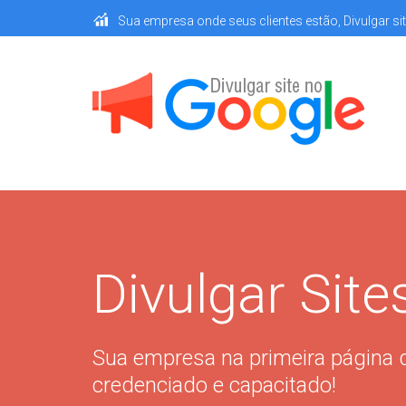
Sua empresa onde seus clientes estão, Divulgar si
Divulgar Sit
Sua empresa na primeira página 
credenciado e capacitado!