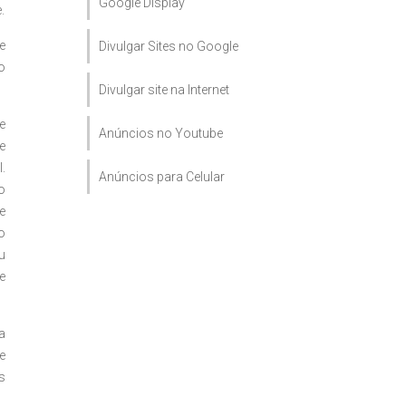
Google Display
.
e
Divulgar Sites no Google
o
Divulgar site na Internet
e
Anúncios no Youtube
e
.
Anúncios para Celular
o
e
o
u
e
a
e
s