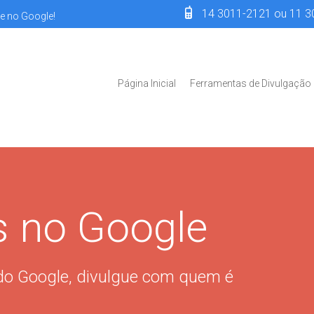
14 3011-2121 ou 11 3
te no Google!
Página Inicial
Ferramentas de Divulgação
es no Google
do Google, divulgue com quem é