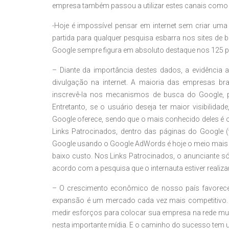
empresa também passou a utilizar estes canais como
-Hoje é impossível pensar em internet sem criar um
partida para qualquer pesquisa esbarra nos sites de b
Google sempre figura em absoluto destaque nos 125 paí
– Diante da importância destes dados, a evidência
divulgação na internet. A maioria das empresas b
inscrevê-la nos mecanismos de busca do Google, par
Entretanto, se o usuário deseja ter maior visibilid
Google oferece, sendo que o mais conhecido deles é 
Links Patrocinados, dentro das páginas do Google (t
Google usando o Google AdWords é hoje o meio mais va
baixo custo. Nos Links Patrocinados, o anunciante s
acordo com a pesquisa que o internauta estiver realiz
– O crescimento econômico de nosso país favorece
expansão é um mercado cada vez mais competitivo.
medir esforços para colocar sua empresa na rede mun
nesta importante mídia. E o caminho do sucesso tem